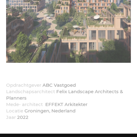
Opdrachtgever
ABC Vastgoed
Landschapsarchitect
Felix Landscape Architects &
Planners
Mede- architect
EFFEKT Arkitekter
Locatie
Groningen, Nederland
Jaar
2022